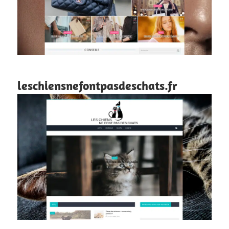
leschiensnefontpasdeschats.fr