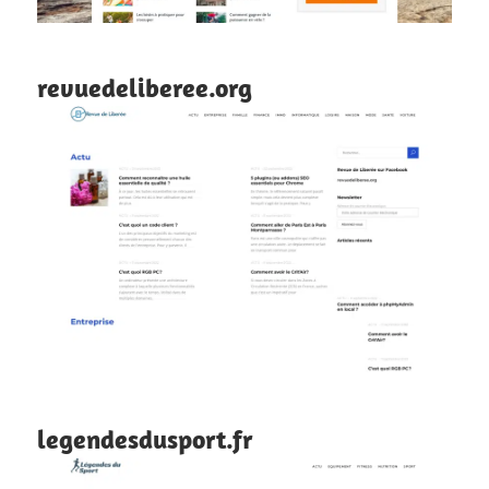
revuedeliberee.org
legendesdusport.fr