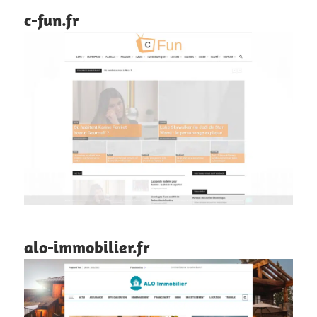
c-fun.fr
alo-immobilier.fr