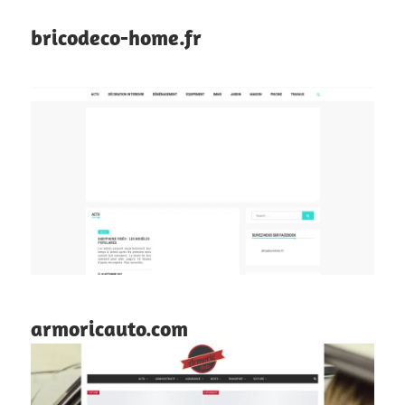
bricodeco-home.fr
armoricauto.com